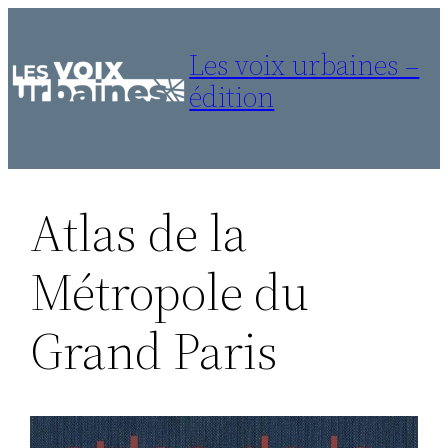
Aller
au
Les voix urbaines –
contenu
édition
Atlas de la
Métropole du
Grand Paris