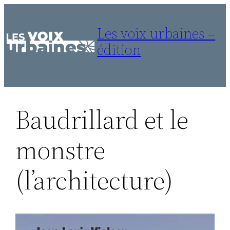
Aller
au
Les voix urbaines –
contenu
édition
Baudrillard et le
monstre
(l’architecture)