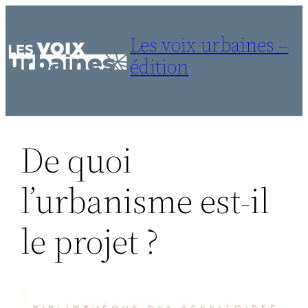
Aller
au
Les voix urbaines –
contenu
édition
De quoi
l’urbanisme est-il
le projet ?