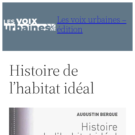
Aller
au
Les voix urbaines –
contenu
édition
Histoire de
l’habitat idéal