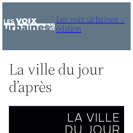
Aller
au
Les voix urbaines –
contenu
édition
La ville du jour
d’après