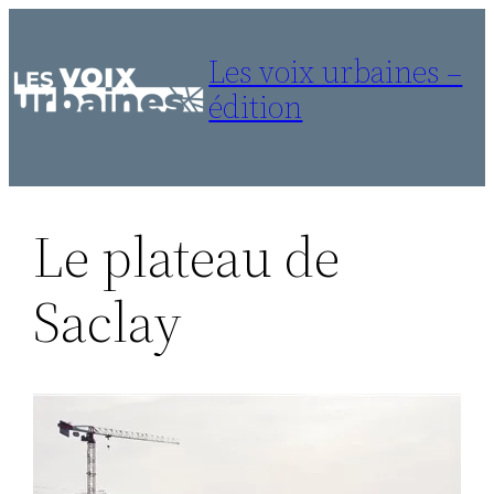
Aller
au
Les voix urbaines –
contenu
édition
Le plateau de
Saclay