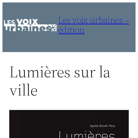
Aller
au
Les voix urbaines –
contenu
édition
Lumières sur la
ville