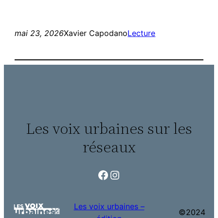
mai 23, 2026
Xavier Capodano
Lecture
Les voix urbaines sur les
réseaux
Facebook
Instagram
Les voix urbaines –
©2024