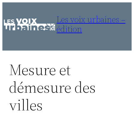
Aller
au
Les voix urbaines –
contenu
édition
Mesure et
démesure des
villes