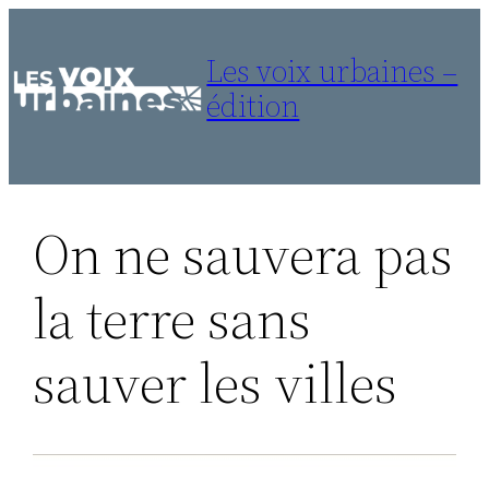
Aller
au
Les voix urbaines –
contenu
édition
On ne sauvera pas
la terre sans
sauver les villes