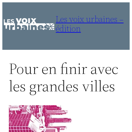
Aller
au
Les voix urbaines –
contenu
édition
Pour en finir avec
les grandes villes