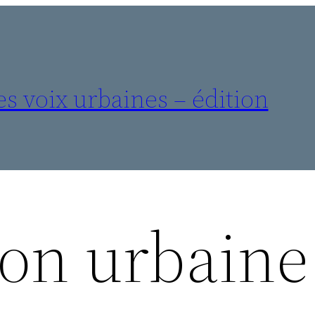
es voix urbaines – édition
ion urbaine