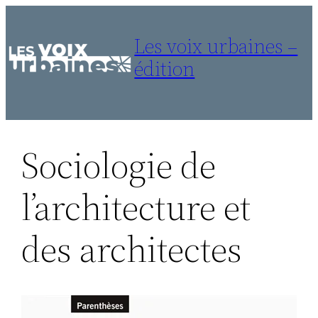
Aller
au
Les voix urbaines –
contenu
édition
Sociologie de
l’architecture et
des architectes