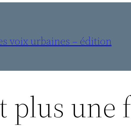
es voix urbaines – édition
st plus une 